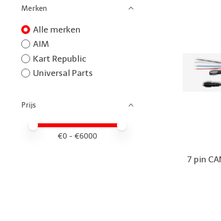
Merken
Alle merken
AIM
Kart Republic
Universal Parts
Prijs
Minimale prijswaarde
Price maximum value
€
0
- €
6000
7 pin C