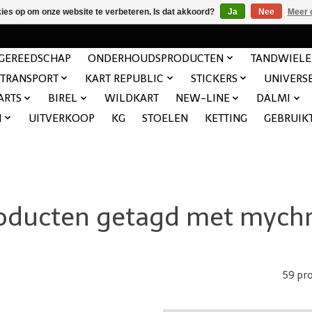
kies op om onze website te verbeteren. Is dat akkoord?
Ja
Nee
Meer 
GEREEDSCHAP
ONDERHOUDSPRODUCTEN
TANDWIEL
TRANSPORT
KART REPUBLIC
STICKERS
UNIVERS
ARTS
BIREL
WILDKART
NEW-LINE
DALMI
N
UITVERKOOP
KG
STOELEN
KETTING
GEBRUIK
oducten getagd met mych
59 pr