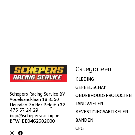
Categorieën
KLEDING
GEREEDSCHAP
Schepers Racing Service BV
ONDERHOUDSPRODUCTEN
Vogelsancklaan 18 3550
TANDWIELEN
Heusden-Zolder België +32
475 57 24 29
BEVESTIGINGSARTIKELEN
ingo@schepersracing.be
BANDEN
BTW: BE0462682080
CRG