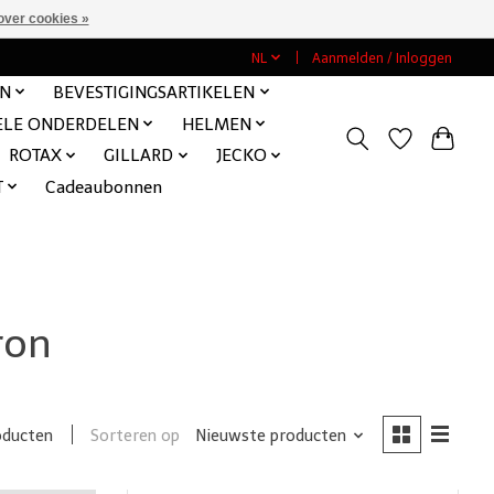
over cookies »
NL
Aanmelden / Inloggen
EN
BEVESTIGINGSARTIKELEN
ELE ONDERDELEN
HELMEN
ROTAX
GILLARD
JECKO
T
Cadeaubonnen
ron
Sorteren op
Nieuwste producten
oducten