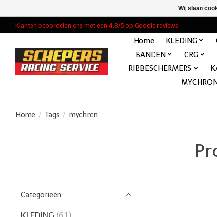
Wij slaan coo
Klanten beoordelen ons met een 4,8/5 op Google reviews
Home
KLEDING
BANDEN
CRG
RIBBESCHERMERS
K
MYCHRO
Home
/
Tags
/
mychron
Pr
Categorieën
KLEDING
(61)