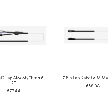
AN2 Lap AIM MyChron 6
7 Pin Lap Kabel AIM M
2T
€58,08
€77,44