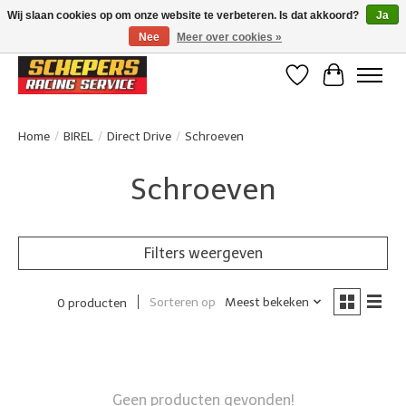
Wij slaan cookies op om onze website te verbeteren. Is dat akkoord?
Ja
Nee
Meer over cookies »
Klanten beoordelen ons met een 4,8/5 op Google reviews
Verlanglijst
Winkelwa
Home
/
BIREL
/
Direct Drive
/
Schroeven
Schroeven
Filters weergeven
Sorteren op
Meest bekeken
0 producten
Geen producten gevonden!