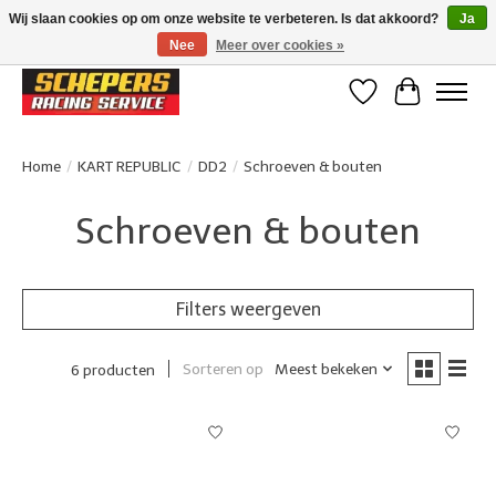
Wij slaan cookies op om onze website te verbeteren. Is dat akkoord?
Ja
Nee
Meer over cookies »
Klanten beoordelen ons met een 4,8/5 op Google reviews
Verlanglijst
Winkelwa
Home
/
KART REPUBLIC
/
DD2
/
Schroeven & bouten
Schroeven & bouten
Filters weergeven
Sorteren op
Meest bekeken
6 producten