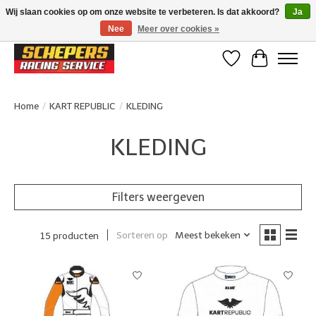
Wij slaan cookies op om onze website te verbeteren. Is dat akkoord?
Ja
Nee
Meer over cookies »
Klanten beoordelen ons met een 4,8/5 op Google reviews
Verlanglijst
Winkelwa
Home
/
KART REPUBLIC
/
KLEDING
KLEDING
Filters weergeven
Sorteren op
Meest bekeken
15 producten