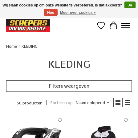
Wij slaan cookies op om onze website te verbeteren. Is dat akkoord?
Ja
Nee
Meer over cookies »
Klanten beoordelen ons met een 4,8/5 op Google reviews
Verlanglijst
Winkelwa
Home
/
KLEDING
KLEDING
Filters weergeven
Sorteren op
Naam oplopend
58 producten