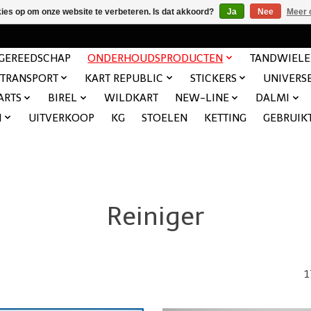
kies op om onze website te verbeteren. Is dat akkoord?
Ja
Nee
Meer 
GEREEDSCHAP
ONDERHOUDSPRODUCTEN
TANDWIEL
TRANSPORT
KART REPUBLIC
STICKERS
UNIVERS
ARTS
BIREL
WILDKART
NEW-LINE
DALMI
N
UITVERKOOP
KG
STOELEN
KETTING
GEBRUIK
Reiniger
1