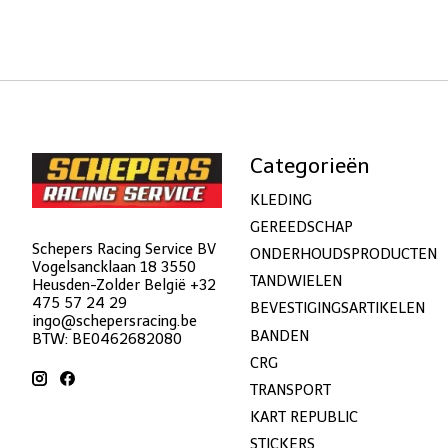
Categorieën
KLEDING
GEREEDSCHAP
Schepers Racing Service BV
ONDERHOUDSPRODUCTEN
Vogelsancklaan 18 3550
TANDWIELEN
Heusden-Zolder België +32
475 57 24 29
BEVESTIGINGSARTIKELEN
ingo@schepersracing.be
BANDEN
BTW: BE0462682080
CRG
TRANSPORT
KART REPUBLIC
STICKERS