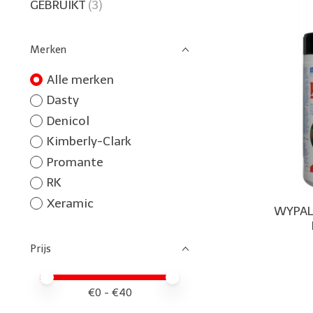
GEBRUIKT
(3)
Merken
Alle merken
Dasty
Denicol
Kimberly-Clark
Promante
RK
Xeramic
WYPAL
Prijs
Minimale prijswaarde
Price maximum value
€
0
- €
40