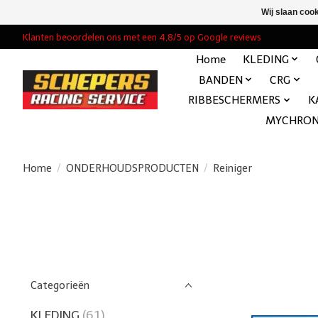
Wij slaan coo
Klanten beoordelen ons met een 4,8/5 op Google reviews
Home
KLEDING
BANDEN
CRG
RIBBESCHERMERS
K
MYCHRO
Home
/
ONDERHOUDSPRODUCTEN
/
Reiniger
Categorieën
KLEDING
(61)