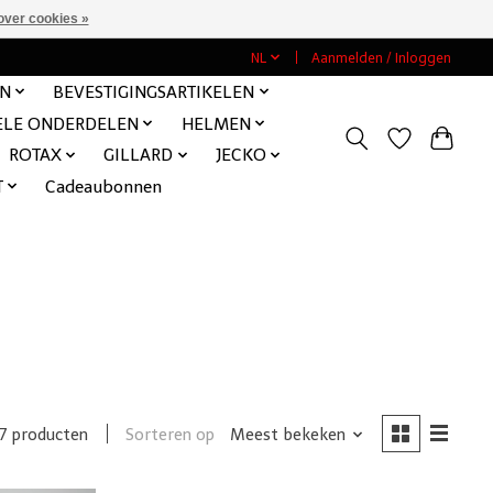
over cookies »
NL
Aanmelden / Inloggen
EN
BEVESTIGINGSARTIKELEN
ELE ONDERDELEN
HELMEN
ROTAX
GILLARD
JECKO
T
Cadeaubonnen
Sorteren op
Meest bekeken
7 producten