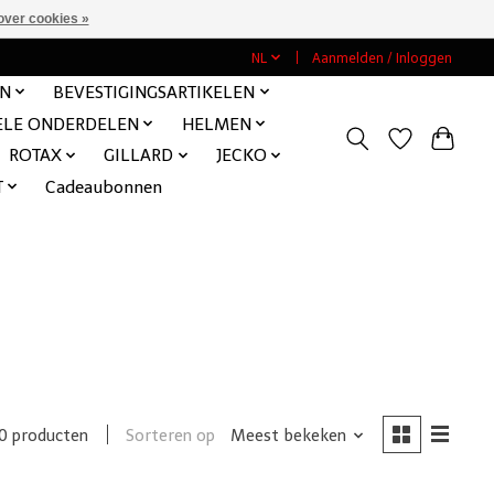
over cookies »
NL
Aanmelden / Inloggen
EN
BEVESTIGINGSARTIKELEN
ELE ONDERDELEN
HELMEN
ROTAX
GILLARD
JECKO
T
Cadeaubonnen
Sorteren op
Meest bekeken
0 producten