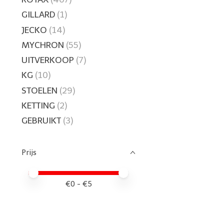
GILLARD
(1)
JECKO
(14)
MYCHRON
(55)
UITVERKOOP
(7)
KG
(10)
STOELEN
(29)
KETTING
(2)
GEBRUIKT
(3)
Prijs
Minimale prijswaarde
Price maximum value
€
0
- €
5