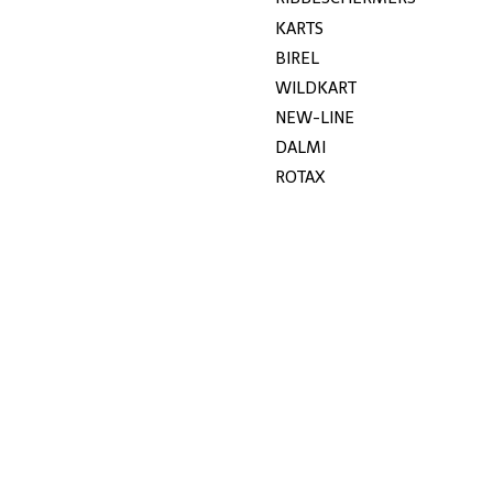
KARTS
BIREL
WILDKART
NEW-LINE
DALMI
ROTAX
GILLARD
JECKO
MYCHRON
UITVERKOOP
KG
STOELEN
KETTING
GEBRUIKT