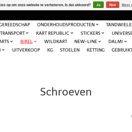
kies op om onze website te verbeteren. Is dat akkoord?
Ja
Nee
Meer 
GEREEDSCHAP
ONDERHOUDSPRODUCTEN
TANDWIEL
TRANSPORT
KART REPUBLIC
STICKERS
UNIVERS
ARTS
BIREL
WILDKART
NEW-LINE
DALMI
N
UITVERKOOP
KG
STOELEN
KETTING
GEBRUIK
Schroeven