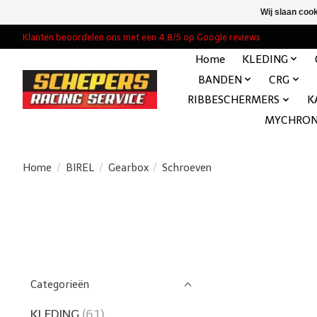
Wij slaan coo
Klanten beoordelen ons met een 4,8/5 op Google reviews
Home
KLEDING
BANDEN
CRG
RIBBESCHERMERS
K
MYCHRO
Home
/
BIREL
/
Gearbox
/
Schroeven
Categorieën
KLEDING
(61)