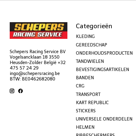
Categorieën
KLEDING
GEREEDSCHAP
Schepers Racing Service BV
ONDERHOUDSPRODUCTEN
Vogelsancklaan 18 3550
TANDWIELEN
Heusden-Zolder België +32
475 57 24 29
BEVESTIGINGSARTIKELEN
ingo@schepersracing.be
BANDEN
BTW: BE0462682080
CRG
TRANSPORT
KART REPUBLIC
STICKERS
UNIVERSELE ONDERDELEN
HELMEN
RIBBESCHERMERS