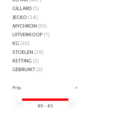
GILLARD
(1)
JECKO
(14)
MYCHRON
(55)
UITVERKOOP
(7)
KG
(10)
STOELEN
(29)
KETTING
(2)
GEBRUIKT
(3)
Prijs
Minimale prijswaarde
Price maximum value
€
0
- €
5