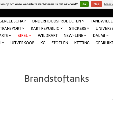
kies op om onze website te verbeteren. Is dat akkoord?
Ja
Nee
Meer 
GEREEDSCHAP
ONDERHOUDSPRODUCTEN
TANDWIEL
TRANSPORT
KART REPUBLIC
STICKERS
UNIVERS
ARTS
BIREL
WILDKART
NEW-LINE
DALMI
N
UITVERKOOP
KG
STOELEN
KETTING
GEBRUIK
Brandstoftanks