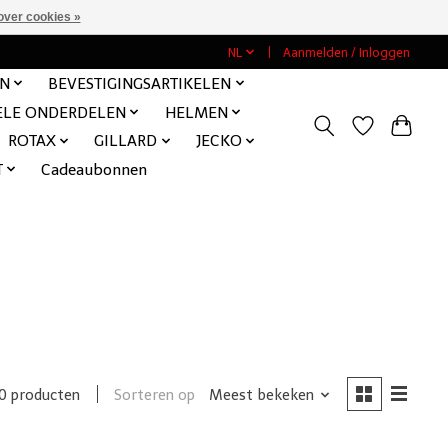
over cookies »
NL
Aanmelden / Inloggen
EN
BEVESTIGINGSARTIKELEN
ELE ONDERDELEN
HELMEN
ROTAX
GILLARD
JECKO
T
Cadeaubonnen
Sorteren op
Meest bekeken
0 producten