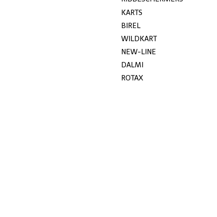
KARTS
BIREL
WILDKART
NEW-LINE
DALMI
ROTAX
GILLARD
JECKO
MYCHRON
UITVERKOOP
KG
STOELEN
KETTING
GEBRUIKT