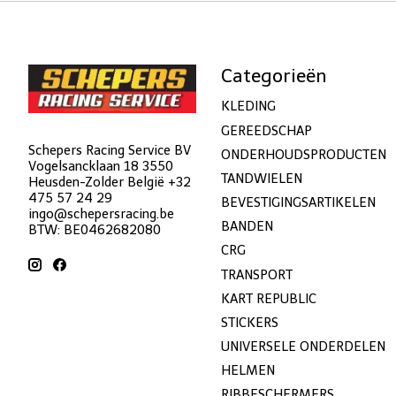
Categorieën
KLEDING
GEREEDSCHAP
Schepers Racing Service BV
ONDERHOUDSPRODUCTEN
Vogelsancklaan 18 3550
TANDWIELEN
Heusden-Zolder België +32
475 57 24 29
BEVESTIGINGSARTIKELEN
ingo@schepersracing.be
BANDEN
BTW: BE0462682080
CRG
TRANSPORT
KART REPUBLIC
STICKERS
UNIVERSELE ONDERDELEN
HELMEN
RIBBESCHERMERS