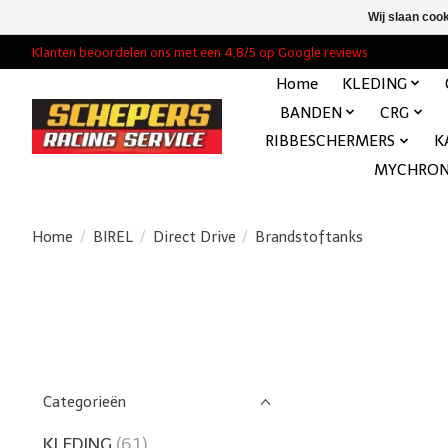
Wij slaan coo
Klanten beoordelen ons met een 4,8/5 op Google reviews
Home
KLEDING
BANDEN
CRG
RIBBESCHERMERS
K
MYCHRO
Home
/
BIREL
/
Direct Drive
/
Brandstoftanks
Categorieën
KLEDING
(61)