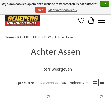
Wij slaan cookies op om onze website te verbeteren. Is dat akkoord?
Ja
Nee
Meer over cookies »
Klanten beoordelen ons met een 4,8/5 op Google reviews
Verlanglijst
Winkelwa
Home
/
KART REPUBLIC
/
DD2
/
Achter Assen
Achter Assen
Filters weergeven
Sorteren op
Naam oplopend
6 producten