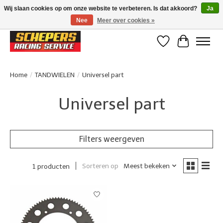
Wij slaan cookies op om onze website te verbeteren. Is dat akkoord?
Ja
Nee
Meer over cookies »
Klanten beoordelen ons met een 4,8/5 op Google reviews
Verlanglijst
Winkelwa
Home
/
TANDWIELEN
/
Universel part
Universel part
Filters weergeven
Sorteren op
Meest bekeken
1 producten