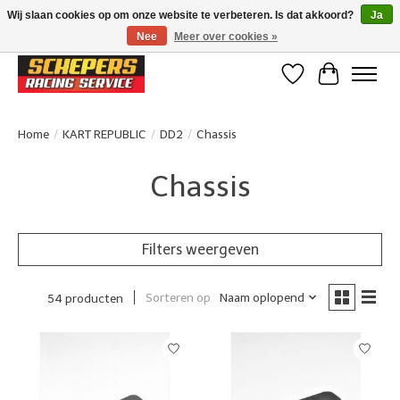
Wij slaan cookies op om onze website te verbeteren. Is dat akkoord?
Ja
Nee
Meer over cookies »
Klanten beoordelen ons met een 4,8/5 op Google reviews
Verlanglijst
Winkelwa
Home
/
KART REPUBLIC
/
DD2
/
Chassis
Chassis
Filters weergeven
Sorteren op
Naam oplopend
54 producten