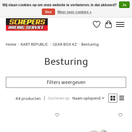
Wij slaan cookies op om onze website te verbeteren. Is dat akkoord?
Ja
Nee
Meer over cookies »
Klanten beoordelen ons met een 4,8/5 op Google reviews
Verlanglijst
Winkelwa
Home
/
KART REPUBLIC
/
GEAR BOX KZ
/
Besturing
Besturing
Filters weergeven
Sorteren op
Naam oplopend
44 producten