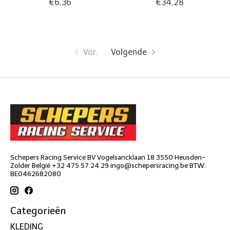
€6,36
€34,28
Vor.
Volgende
Schepers Racing Service BV Vogelsancklaan 18 3550 Heusden-
Zolder België +32 475 57 24 29
ingo@schepersracing.be
BTW:
BE0462682080
Categorieën
KLEDING