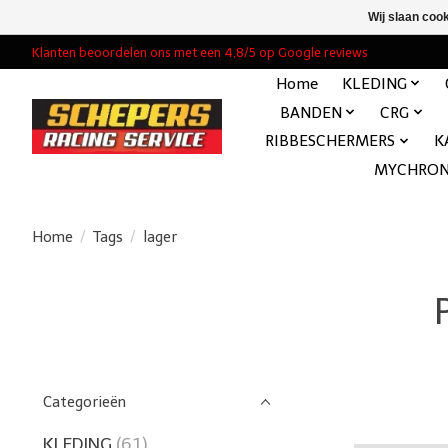
Wij slaan coo
Klanten beoordelen ons met een 4,8/5 op Google reviews
Home
KLEDING
BANDEN
CRG
RIBBESCHERMERS
K
MYCHRO
Home
/
Tags
/
lager
Categorieën
KLEDING
(61)