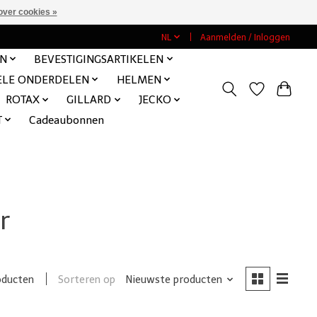
over cookies »
NL
Aanmelden / Inloggen
EN
BEVESTIGINGSARTIKELEN
ELE ONDERDELEN
HELMEN
ROTAX
GILLARD
JECKO
T
Cadeaubonnen
r
Sorteren op
Nieuwste producten
oducten