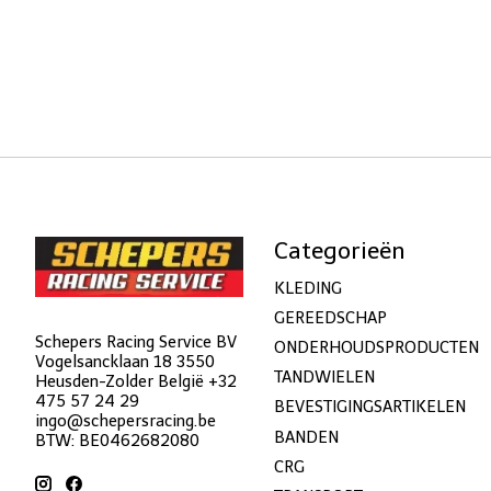
Categorieën
KLEDING
GEREEDSCHAP
Schepers Racing Service BV
ONDERHOUDSPRODUCTEN
Vogelsancklaan 18 3550
TANDWIELEN
Heusden-Zolder België +32
475 57 24 29
BEVESTIGINGSARTIKELEN
ingo@schepersracing.be
BANDEN
BTW: BE0462682080
CRG