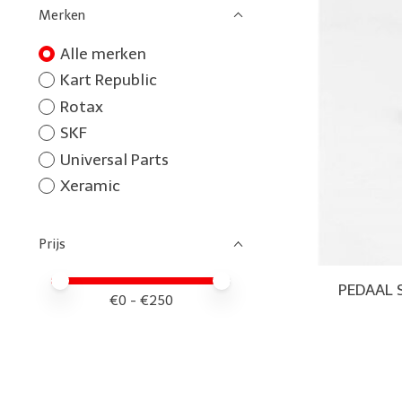
Merken
Alle merken
Kart Republic
Rotax
SKF
Universal Parts
Xeramic
Prijs
Minimale prijswaarde
Price maximum value
PEDAAL 
€
0
- €
250