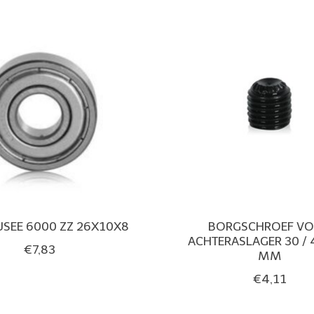
USEE 6000 ZZ 26X10X8
BORGSCHROEF V
ACHTERASLAGER 30 / 4
€7,83
MM
€4,11