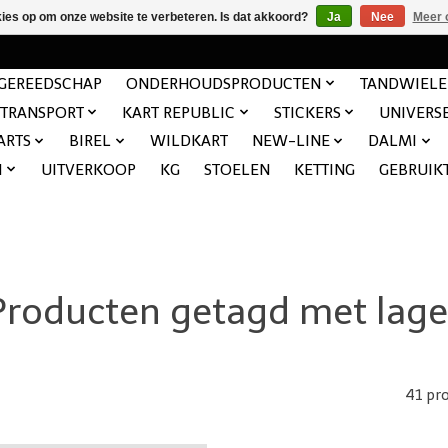
kies op om onze website te verbeteren. Is dat akkoord?
Ja
Nee
Meer 
GEREEDSCHAP
ONDERHOUDSPRODUCTEN
TANDWIEL
TRANSPORT
KART REPUBLIC
STICKERS
UNIVERS
ARTS
BIREL
WILDKART
NEW-LINE
DALMI
N
UITVERKOOP
KG
STOELEN
KETTING
GEBRUIK
Producten getagd met lage
41 pr