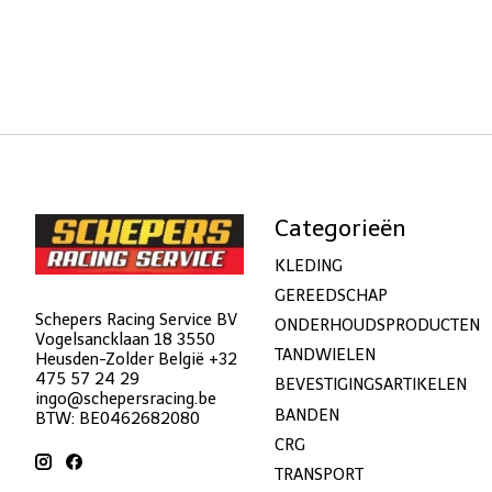
Categorieën
KLEDING
GEREEDSCHAP
Schepers Racing Service BV
ONDERHOUDSPRODUCTEN
Vogelsancklaan 18 3550
TANDWIELEN
Heusden-Zolder België +32
475 57 24 29
BEVESTIGINGSARTIKELEN
ingo@schepersracing.be
BANDEN
BTW: BE0462682080
CRG
TRANSPORT