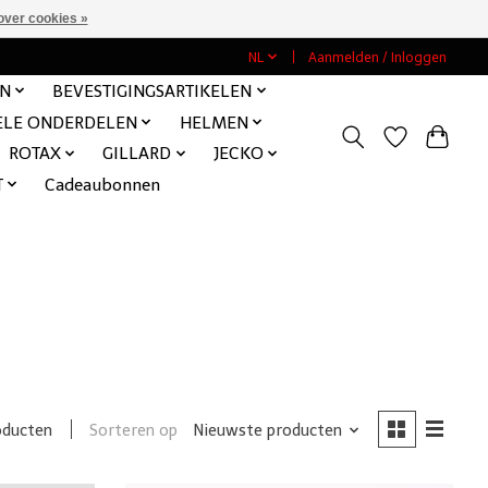
over cookies »
NL
Aanmelden / Inloggen
EN
BEVESTIGINGSARTIKELEN
ELE ONDERDELEN
HELMEN
ROTAX
GILLARD
JECKO
T
Cadeaubonnen
Sorteren op
Nieuwste producten
oducten