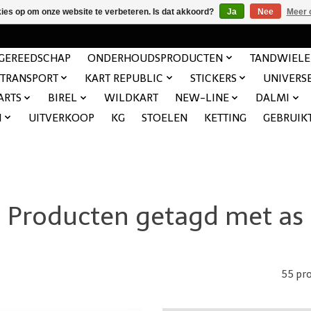
kies op om onze website te verbeteren. Is dat akkoord?
Ja
Nee
Meer 
GEREEDSCHAP
ONDERHOUDSPRODUCTEN
TANDWIEL
TRANSPORT
KART REPUBLIC
STICKERS
UNIVERS
ARTS
BIREL
WILDKART
NEW-LINE
DALMI
N
UITVERKOOP
KG
STOELEN
KETTING
GEBRUIK
Producten getagd met as
55 pr