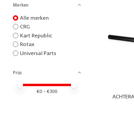
Merken
Alle merken
CRG
Kart Republic
Rotax
Universal Parts
Prijs
Minimale prijswaarde
Price maximum value
€
0
- €
300
ACHTERA