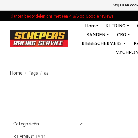
Wij slaan coo
Klanten beoordelen ons met een 4,8/5 op Google reviews
Home
KLEDING
BANDEN
CRG
RIBBESCHERMERS
K
MYCHRO
Home
/
Tags
/
as
Categorieën
KLEDING
(61)