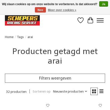
Wij slaan cookies op om onze website te verbeteren. Is dat akkoord?
Ja
Nee
Meer over cookies »
Klanten beoordelen ons met een 4,8/5 op Google reviews
Verlanglijst
Winkelwa
Home
/
Tags
/
arai
Producten getagd met
arai
Filters weergeven
Sorteren op
Nieuwste producten
32 producten