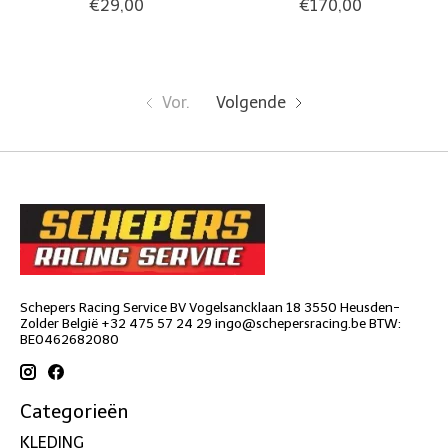
€29,00
€170,00
Vor.
Volgende
Schepers Racing Service BV Vogelsancklaan 18 3550 Heusden-
Zolder België +32 475 57 24 29
ingo@schepersracing.be
BTW:
BE0462682080
Categorieën
KLEDING