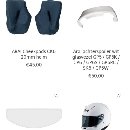
ARAI Cheekpads CK6
Arai achterspoiler wit
20mm helm
glasvezel GP5 / GP5K /
GP6 / GP6S / GP6RC /
€45,00
SK6 / GP5W
€50,00