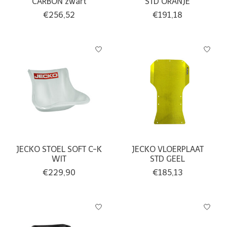
CARBON zwart
STD ORANJE
€256,52
€191,18
JECKO STOEL SOFT C-K
JECKO VLOERPLAAT
WIT
STD GEEL
€229,90
€185,13