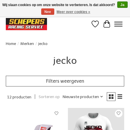
Wij slaan cookies op om onze website te verbeteren. Is dat akkoord?
Ja
Nee
Meer over cookies »
Klanten beoordelen ons met een 4,8/5 op Google reviews
Verlanglijst
Winkelwa
Home
/
Merken
/
jecko
jecko
Filters weergeven
Sorteren op
Nieuwste producten
12 producten