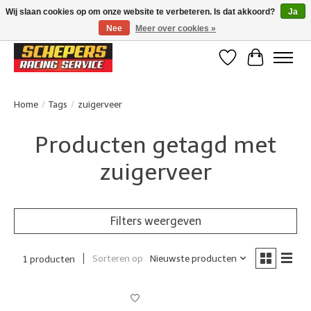
Wij slaan cookies op om onze website te verbeteren. Is dat akkoord?
Ja
Nee
Meer over cookies »
Klanten beoordelen ons met een 4,8/5 op Google reviews
Verlanglijst
Winkelwa
Home
/
Tags
/
zuigerveer
Producten getagd met
zuigerveer
Filters weergeven
Sorteren op
Nieuwste producten
1 producten