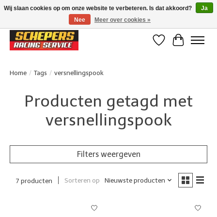
Wij slaan cookies op om onze website te verbeteren. Is dat akkoord?
Ja
Nee
Meer over cookies »
Klanten beoordelen ons met een 4,8/5 op Google reviews
Verlanglijst
Winkelwa
Home
/
Tags
/
versnellingspook
Producten getagd met
versnellingspook
Filters weergeven
Sorteren op
Nieuwste producten
7 producten