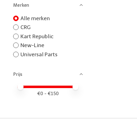
Merken
Alle merken
CRG
Kart Republic
New-Line
Universal Parts
Prijs
Minimale prijswaarde
Price maximum value
€
0
- €
150