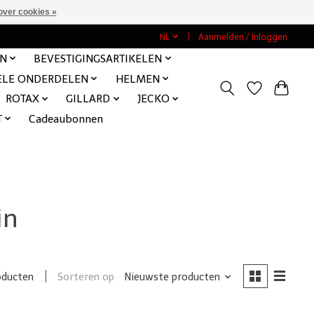
over cookies »
NL
Aanmelden / Inloggen
EN
BEVESTIGINGSARTIKELEN
ELE ONDERDELEN
HELMEN
ROTAX
GILLARD
JECKO
T
Cadeaubonnen
in
Sorteren op
Nieuwste producten
oducten