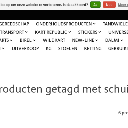
kies op om onze website te verbeteren. Is dat akkoord?
Ja
Nee
Meer 
GEREEDSCHAP
ONDERHOUDSPRODUCTEN
TANDWIEL
TRANSPORT
KART REPUBLIC
STICKERS
UNIVERS
ARTS
BIREL
WILDKART
NEW-LINE
DALMI
N
UITVERKOOP
KG
STOELEN
KETTING
GEBRUIK
roducten getagd met schu
6 pr