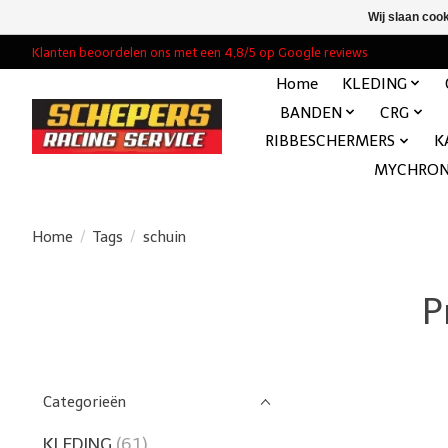
Wij slaan coo
Klanten beoordelen ons met een 4,8/5 op Google reviews
Home
KLEDING
BANDEN
CRG
RIBBESCHERMERS
K
MYCHRO
Home
/
Tags
/
schuin
P
Categorieën
KLEDING
(61)