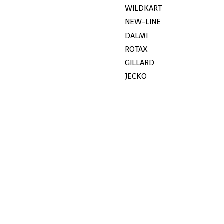
WILDKART
NEW-LINE
DALMI
ROTAX
GILLARD
JECKO
MYCHRON
UITVERKOOP
KG
STOELEN
KETTING
GEBRUIKT
© Copyright 2026 Schepers Racing Service BV - Powered by
Lightspeed