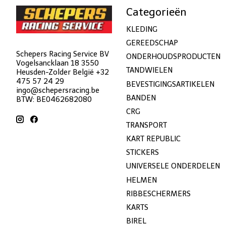
Categorieën
KLEDING
GEREEDSCHAP
Schepers Racing Service BV
ONDERHOUDSPRODUCTEN
Vogelsancklaan 18 3550
TANDWIELEN
Heusden-Zolder België +32
475 57 24 29
BEVESTIGINGSARTIKELEN
ingo@schepersracing.be
BANDEN
BTW: BE0462682080
CRG
TRANSPORT
KART REPUBLIC
STICKERS
UNIVERSELE ONDERDELEN
HELMEN
RIBBESCHERMERS
KARTS
BIREL