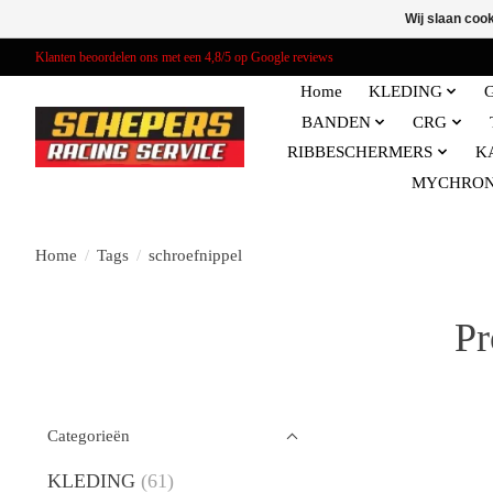
Wij slaan coo
Klanten beoordelen ons met een 4,8/5 op Google reviews
Home
KLEDING
BANDEN
CRG
RIBBESCHERMERS
K
MYCHRO
Home
/
Tags
/
schroefnippel
Pr
Categorieën
KLEDING
(61)