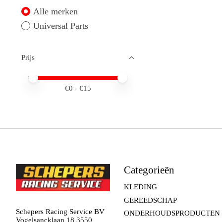
Alle merken
Universal Parts
Prijs
Minimale prijswaarde
Price maximum value
€
0
- €
15
Categorieën
KLEDING
GEREEDSCHAP
Schepers Racing Service BV
ONDERHOUDSPRODUCTEN
Vogelsancklaan 18 3550