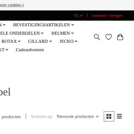
over cookies »
NL
Aanmelden / Inloggen
N
BEVESTIGINGSARTIKELEN
SELE ONDERDELEN
HELMEN
ROTAX
GILLARD
JECKO
KT
Cadeaubonnen
pel
Sorteren op
Nieuwste producten
1 producten