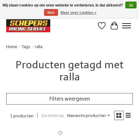
Wij slaan cookies op om onze website te verbeteren. Is dat akkoord?
Ja
Nee
Meer over cookies »
Klanten beoordelen ons met een 4,8/5 op Google reviews
Verlanglijst
Winkelwa
Home
/
Tags
/
ralla
Producten getagd met
ralla
Filters weergeven
Sorteren op
Nieuwste producten
1 producten