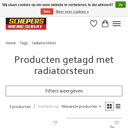
Wij slaan cookies op om onze website te verbeteren. Is dat akkoord?
Ja
Nee
Meer over cookies »
Klanten beoordelen ons met een 4,8/5 op Google reviews
Verlanglijst
Winkelwa
Home
/
Tags
/
radiatorsteun
Producten getagd met
radiatorsteun
Filters weergeven
Sorteren op
Nieuwste producten
3 producten