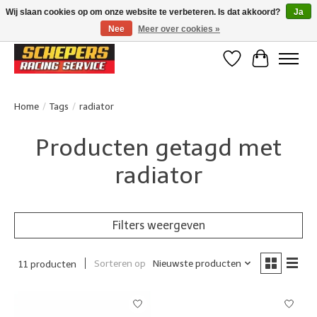
Wij slaan cookies op om onze website te verbeteren. Is dat akkoord?
Ja
Nee
Meer over cookies »
Klanten beoordelen ons met een 4,8/5 op Google reviews
Verlanglijst
Winkelwa
Home
/
Tags
/
radiator
Producten getagd met
radiator
Filters weergeven
Sorteren op
Nieuwste producten
11 producten