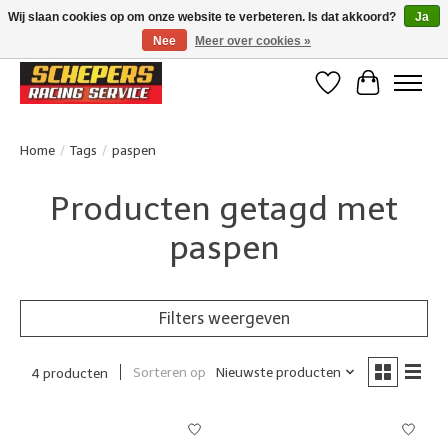
Wij slaan cookies op om onze website te verbeteren. Is dat akkoord?
Ja
Nee
Meer over cookies »
Klanten beoordelen ons met een 4,8/5 op Google reviews
Verlanglijst
Winkelwa
Home
/
Tags
/
paspen
Producten getagd met
paspen
Filters weergeven
Sorteren op
Nieuwste producten
4 producten