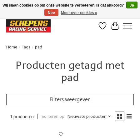
Wij slaan cookies op om onze website te verbeteren. Is dat akkoord?
Ja
Nee
Meer over cookies »
Klanten beoordelen ons met een 4,8/5 op Google reviews
Verlanglijst
Winkelwa
Home
/
Tags
/
pad
Producten getagd met
pad
Filters weergeven
Sorteren op
Nieuwste producten
1 producten