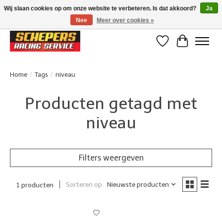
Wij slaan cookies op om onze website te verbeteren. Is dat akkoord?
Ja
Nee
Meer over cookies »
Klanten beoordelen ons met een 4,8/5 op Google reviews
Verlanglijst
Winkelwa
Home
/
Tags
/
niveau
Producten getagd met
niveau
Filters weergeven
Sorteren op
Nieuwste producten
1 producten