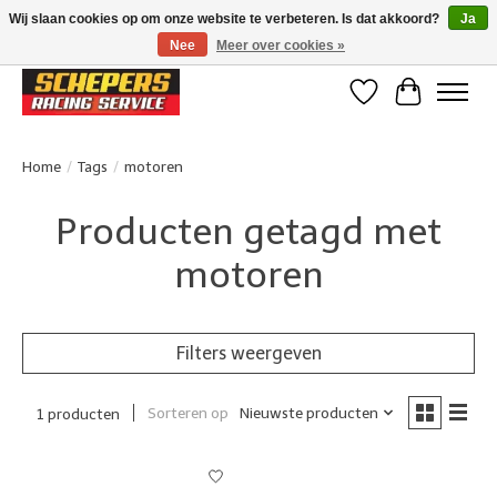
Wij slaan cookies op om onze website te verbeteren. Is dat akkoord?
Ja
Nee
Meer over cookies »
Klanten beoordelen ons met een 4,8/5 op Google reviews
Verlanglijst
Winkelwa
Home
/
Tags
/
motoren
Producten getagd met
motoren
Filters weergeven
Sorteren op
Nieuwste producten
1 producten