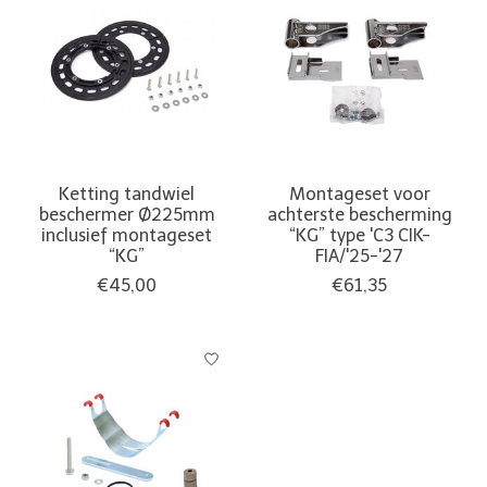
Ketting tandwiel
Montageset voor
beschermer Ø225mm
achterste bescherming
inclusief montageset
“KG” type 'C3 CIK-
“KG”
FIA/'25-'27
€45,00
€61,35