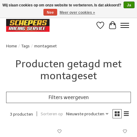
Wij slaan cookies op om onze website te verbeteren. Is dat akkoord?
Ja
Nee
Meer over cookies »
Klanten beoordelen ons met een 4,8/5 op Google reviews
Verlanglijst
Winkelwa
Home
/
Tags
/
montageset
Producten getagd met
montageset
Filters weergeven
Sorteren op
Nieuwste producten
3 producten