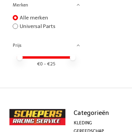
Merken
Alle merken
Universal Parts
Prijs
Minimale prijswaarde
Price maximum value
€
0
- €
25
Categorieën
KLEDING
GEREEDSCHAP