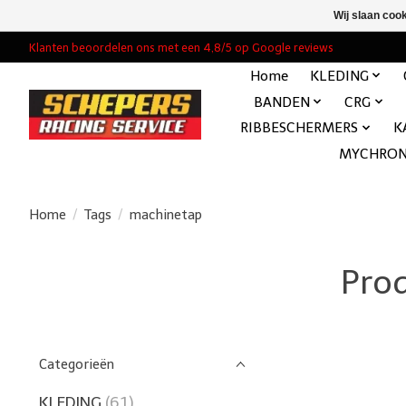
Wij slaan coo
Klanten beoordelen ons met een 4,8/5 op Google reviews
Home
KLEDING
BANDEN
CRG
RIBBESCHERMERS
K
MYCHRO
Home
/
Tags
/
machinetap
Pro
Categorieën
KLEDING
(61)