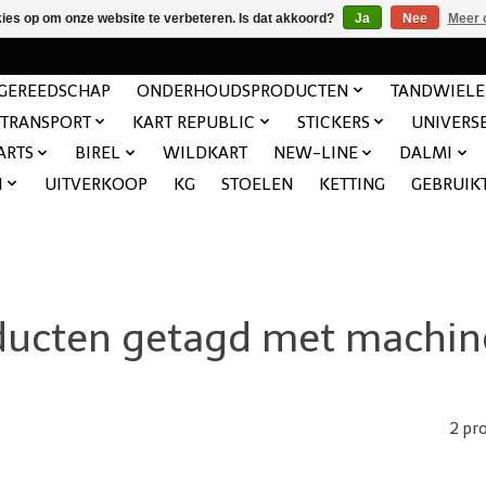
kies op om onze website te verbeteren. Is dat akkoord?
Ja
Nee
Meer 
GEREEDSCHAP
ONDERHOUDSPRODUCTEN
TANDWIEL
TRANSPORT
KART REPUBLIC
STICKERS
UNIVERS
ARTS
BIREL
WILDKART
NEW-LINE
DALMI
N
UITVERKOOP
KG
STOELEN
KETTING
GEBRUIK
ducten getagd met machin
2 pr