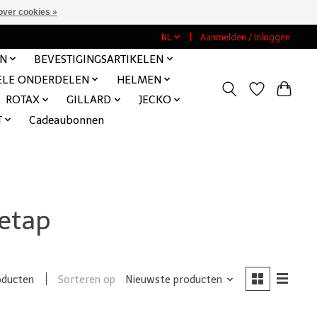
over cookies »
NL
Aanmelden / Inloggen
EN
BEVESTIGINGSARTIKELEN
ELE ONDERDELEN
HELMEN
ROTAX
GILLARD
JECKO
T
Cadeaubonnen
etap
Sorteren op
Nieuwste producten
oducten