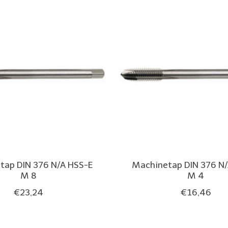
tap DIN 376 N/A HSS-E
Machinetap DIN 376 N/
M 8
M 4
€23,24
€16,46