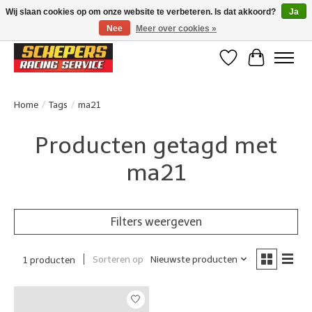
Wij slaan cookies op om onze website te verbeteren. Is dat akkoord?
Ja
Nee
Meer over cookies »
Klanten beoordelen ons met een 4,8/5 op Google reviews
Verlanglijst
Winkelwa
Home
/
Tags
/
ma21
Producten getagd met
ma21
Filters weergeven
Sorteren op
Nieuwste producten
1 producten