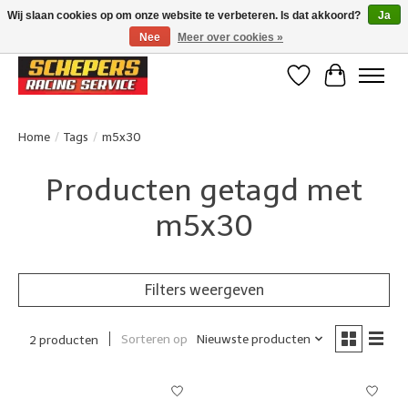
Wij slaan cookies op om onze website te verbeteren. Is dat akkoord?
Ja
Nee
Meer over cookies »
Klanten beoordelen ons met een 4,8/5 op Google reviews
Verlanglijst
Winkelwa
Home
/
Tags
/
m5x30
Producten getagd met
m5x30
Filters weergeven
Sorteren op
Nieuwste producten
2 producten