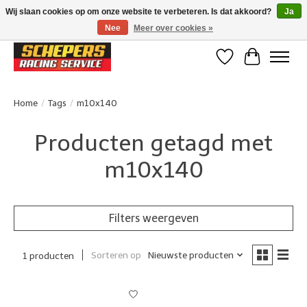
Wij slaan cookies op om onze website te verbeteren. Is dat akkoord?
Ja
Nee
Meer over cookies »
Klanten beoordelen ons met een 4,8/5 op Google reviews
Verlanglijst
Winkelwa
Home
/
Tags
/
m10x140
Producten getagd met
m10x140
Filters weergeven
Sorteren op
Nieuwste producten
1 producten