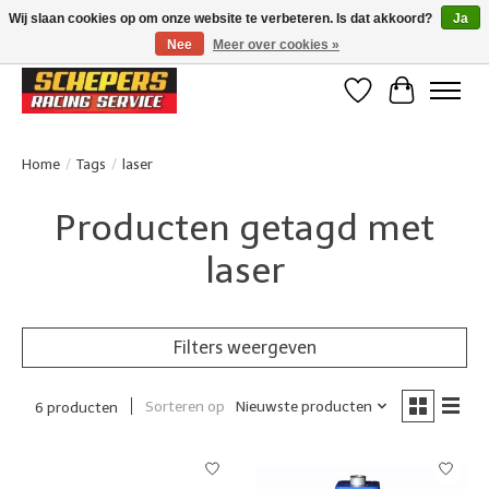
Wij slaan cookies op om onze website te verbeteren. Is dat akkoord?
Ja
Nee
Meer over cookies »
Klanten beoordelen ons met een 4,8/5 op Google reviews
Verlanglijst
Winkelwa
Home
/
Tags
/
laser
Producten getagd met
laser
Filters weergeven
Sorteren op
Nieuwste producten
6 producten