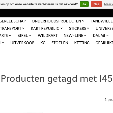
kies op om onze website te verbeteren. Is dat akkoord?
Ja
Nee
Meer 
GEREEDSCHAP
ONDERHOUDSPRODUCTEN
TANDWIEL
TRANSPORT
KART REPUBLIC
STICKERS
UNIVERS
ARTS
BIREL
WILDKART
NEW-LINE
DALMI
N
UITVERKOOP
KG
STOELEN
KETTING
GEBRUIK
Producten getagd met l45
1 pr