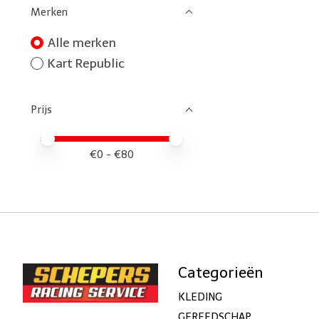
Merken
Alle merken
Kart Republic
Prijs
Minimale prijswaarde
Price maximum value
€
0
- €
80
Categorieën
KLEDING
GEREEDSCHAP