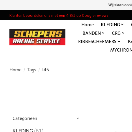
Wij slaan coo
Klanten beoordelen ons met een 4,8/5 op Google reviews
Home
KLEDING
BANDEN
CRG
RIBBESCHERMERS
K
MYCHRO
Home
/
Tags
/
l45
Categorieën
KLEDING
(61)