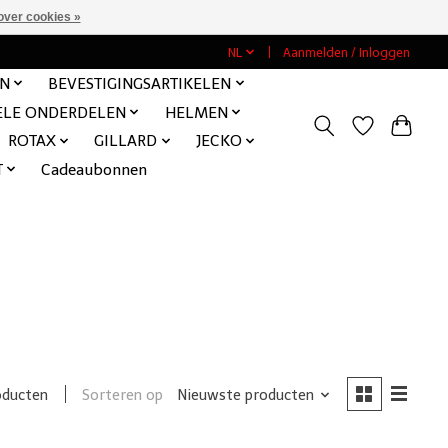
over cookies »
NL
Aanmelden / Inloggen
EN
BEVESTIGINGSARTIKELEN
ELE ONDERDELEN
HELMEN
ROTAX
GILLARD
JECKO
T
Cadeaubonnen
Sorteren op
Nieuwste producten
oducten