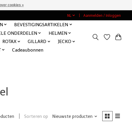
over cookies »
NL
Aanmelden / Inloggen
EN
BEVESTIGINGSARTIKELEN
ELE ONDERDELEN
HELMEN
ROTAX
GILLARD
JECKO
T
Cadeaubonnen
el
Sorteren op
Nieuwste producten
oducten