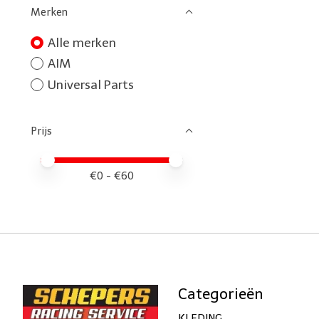
Merken
Alle merken
AIM
Universal Parts
Prijs
Minimale prijswaarde
Price maximum value
€
0
- €
60
Categorieën
KLEDING