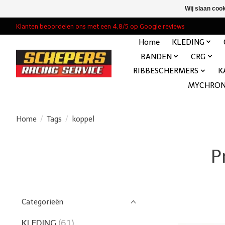
Wij slaan coo
Klanten beoordelen ons met een 4,8/5 op Google reviews
Home
KLEDING
BANDEN
CRG
RIBBESCHERMERS
K
MYCHRO
Home
/
Tags
/
koppel
P
Categorieën
KLEDING
(61)