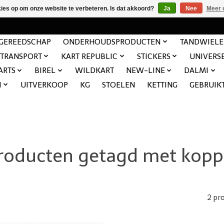
kies op om onze website te verbeteren. Is dat akkoord?
Ja
Nee
Meer 
GEREEDSCHAP
ONDERHOUDSPRODUCTEN
TANDWIEL
TRANSPORT
KART REPUBLIC
STICKERS
UNIVERS
ARTS
BIREL
WILDKART
NEW-LINE
DALMI
N
UITVERKOOP
KG
STOELEN
KETTING
GEBRUIK
roducten getagd met kopp
2 pr