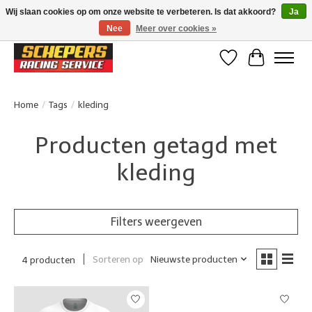
Wij slaan cookies op om onze website te verbeteren. Is dat akkoord?
Ja
Nee
Meer over cookies »
Klanten beoordelen ons met een 4,8/5 op Google reviews
Verlanglijst
Winkelwa
Home
/
Tags
/
kleding
Producten getagd met
kleding
Filters weergeven
Sorteren op
Nieuwste producten
4 producten