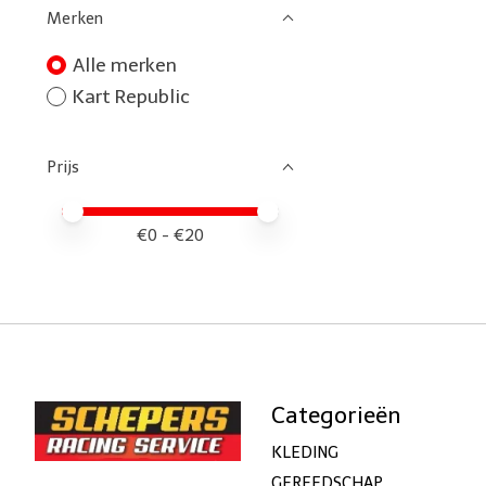
Merken
Alle merken
Kart Republic
Prijs
Minimale prijswaarde
Price maximum value
€
0
- €
20
Categorieën
KLEDING
GEREEDSCHAP