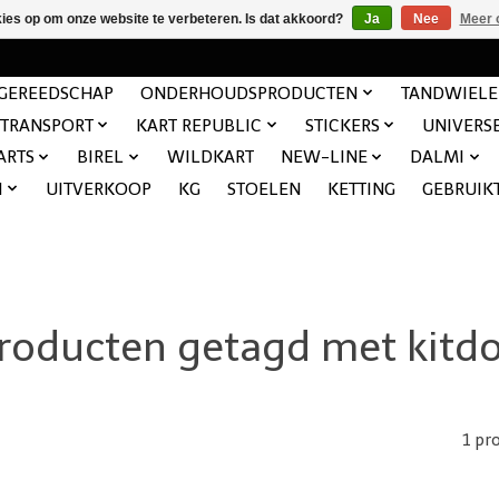
kies op om onze website te verbeteren. Is dat akkoord?
Ja
Nee
Meer 
GEREEDSCHAP
ONDERHOUDSPRODUCTEN
TANDWIEL
TRANSPORT
KART REPUBLIC
STICKERS
UNIVERS
ARTS
BIREL
WILDKART
NEW-LINE
DALMI
N
UITVERKOOP
KG
STOELEN
KETTING
GEBRUIK
roducten getagd met kitd
1 pr