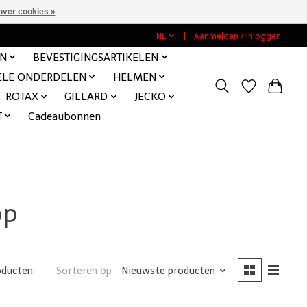
over cookies »
NL
Aanmelden / Inloggen
EN
BEVESTIGINGSARTIKELEN
ELE ONDERDELEN
HELMEN
ROTAX
GILLARD
JECKO
T
Cadeaubonnen
op
Sorteren op
Nieuwste producten
oducten