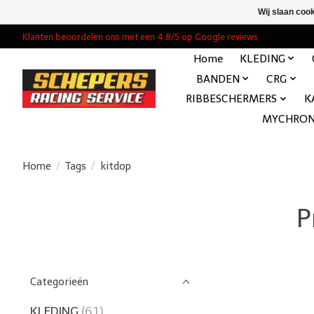
Wij slaan coo
Klanten beoordelen ons met een 4,8/5 op Google reviews
Home
KLEDING
BANDEN
CRG
RIBBESCHERMERS
K
MYCHRO
Home
/
Tags
/
kitdop
P
Categorieën
KLEDING
(61)