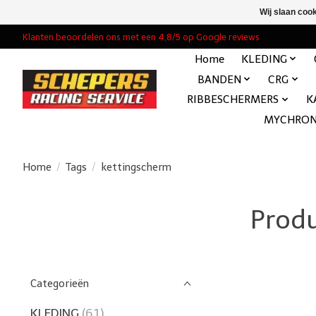
Wij slaan coo
Klanten beoordelen ons met een 4,8/5 op Google reviews
Home
KLEDING
BANDEN
CRG
RIBBESCHERMERS
K
MYCHRO
Home
/
Tags
/
kettingscherm
Produ
Categorieën
KLEDING
(61)