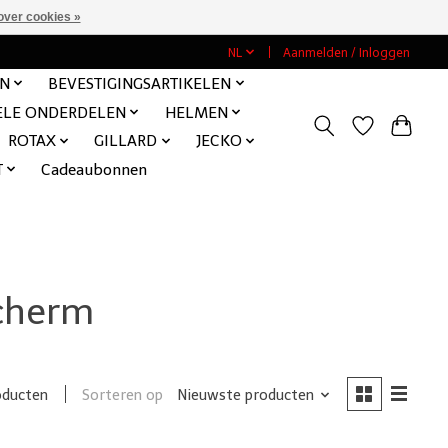
over cookies »
NL
Aanmelden / Inloggen
EN
BEVESTIGINGSARTIKELEN
ELE ONDERDELEN
HELMEN
ROTAX
GILLARD
JECKO
T
Cadeaubonnen
scherm
Sorteren op
Nieuwste producten
oducten