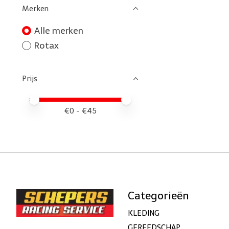
Merken
Alle merken
Rotax
Prijs
Minimale prijswaarde
Price maximum value
€
0
- €
45
Categorieën
KLEDING
GEREEDSCHAP