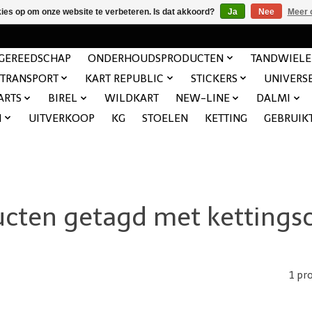
kies op om onze website te verbeteren. Is dat akkoord?
Ja
Nee
Meer 
GEREEDSCHAP
ONDERHOUDSPRODUCTEN
TANDWIEL
TRANSPORT
KART REPUBLIC
STICKERS
UNIVERS
ARTS
BIREL
WILDKART
NEW-LINE
DALMI
N
UITVERKOOP
KG
STOELEN
KETTING
GEBRUIK
cten getagd met ketting
1 pr