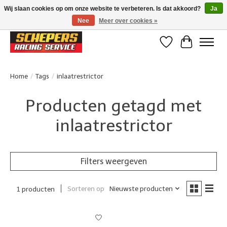
Wij slaan cookies op om onze website te verbeteren. Is dat akkoord?
Ja
Nee
Meer over cookies »
Klanten beoordelen ons met een 4,8/5 op Google reviews
Verlanglijst
Winkelwa
Home
/
Tags
/
inlaatrestrictor
Producten getagd met
inlaatrestrictor
Filters weergeven
Sorteren op
Nieuwste producten
1 producten