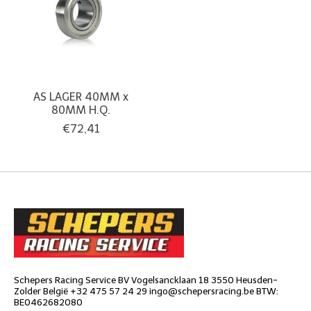
AS LAGER 40MM x
80MM H.Q.
€72,41
Schepers Racing Service BV Vogelsancklaan 18 3550 Heusden-
Zolder België +32 475 57 24 29
ingo@schepersracing.be
BTW:
BE0462682080