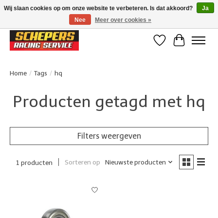
Wij slaan cookies op om onze website te verbeteren. Is dat akkoord?
Ja
Nee
Meer over cookies »
Klanten beoordelen ons met een 4,8/5 op Google reviews
Verlanglijst
Winkelwa
Home
/
Tags
/
hq
Producten getagd met hq
Filters weergeven
Sorteren op
Nieuwste producten
1 producten