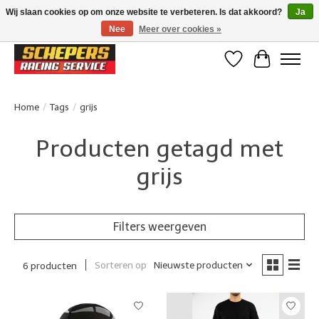
Wij slaan cookies op om onze website te verbeteren. Is dat akkoord?
Ja
Nee
Meer over cookies »
Klanten beoordelen ons met een 4,8/5 op Google reviews
Verlanglijst
Winkelwa
Home
/
Tags
/
grijs
Producten getagd met
grijs
Filters weergeven
Sorteren op
Nieuwste producten
6 producten