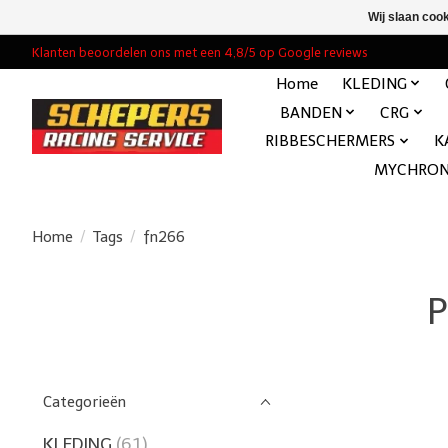
Wij slaan coo
Klanten beoordelen ons met een 4,8/5 op Google reviews
Home
KLEDING
BANDEN
CRG
RIBBESCHERMERS
K
MYCHRO
Home
/
Tags
/
fn266
P
Categorieën
KLEDING
(61)