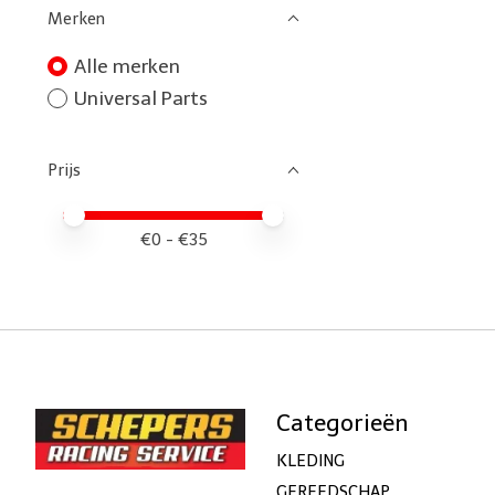
Merken
Alle merken
Universal Parts
Prijs
Minimale prijswaarde
Price maximum value
€
0
- €
35
Categorieën
KLEDING
GEREEDSCHAP