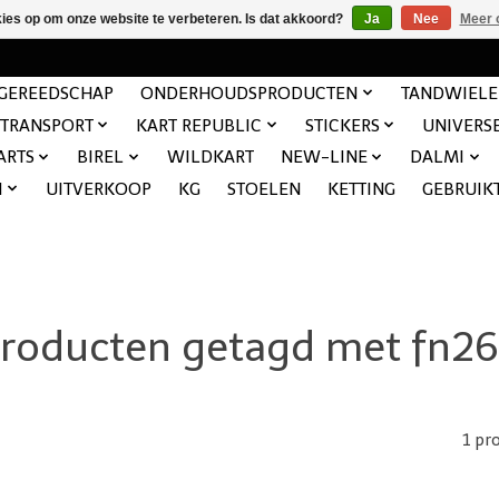
kies op om onze website te verbeteren. Is dat akkoord?
Ja
Nee
Meer 
GEREEDSCHAP
ONDERHOUDSPRODUCTEN
TANDWIEL
TRANSPORT
KART REPUBLIC
STICKERS
UNIVERS
ARTS
BIREL
WILDKART
NEW-LINE
DALMI
N
UITVERKOOP
KG
STOELEN
KETTING
GEBRUIK
roducten getagd met fn2
1 pr