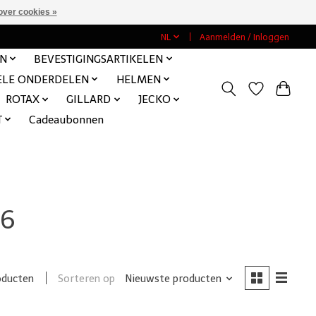
over cookies »
NL
Aanmelden / Inloggen
EN
BEVESTIGINGSARTIKELEN
ELE ONDERDELEN
HELMEN
ROTAX
GILLARD
JECKO
T
Cadeaubonnen
66
Sorteren op
Nieuwste producten
oducten