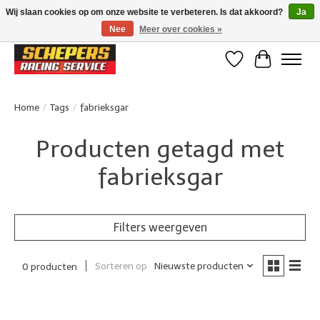
Wij slaan cookies op om onze website te verbeteren. Is dat akkoord?
Ja
Nee
Meer over cookies »
Klanten beoordelen ons met een 4,8/5 op Google reviews
Verlanglijst
Winkelwa
Home
/
Tags
/
fabrieksgar
Producten getagd met
fabrieksgar
Filters weergeven
Sorteren op
Nieuwste producten
0 producten