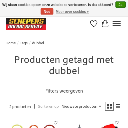
Wij slaan cookies op om onze website te verbeteren. Is dat akkoord?
Ja
Nee
Meer over cookies »
Klanten beoordelen ons met een 4,8/5 op Google reviews
Verlanglijst
Winkelwa
Home
/
Tags
/
dubbel
Producten getagd met
dubbel
Filters weergeven
Sorteren op
Nieuwste producten
2 producten