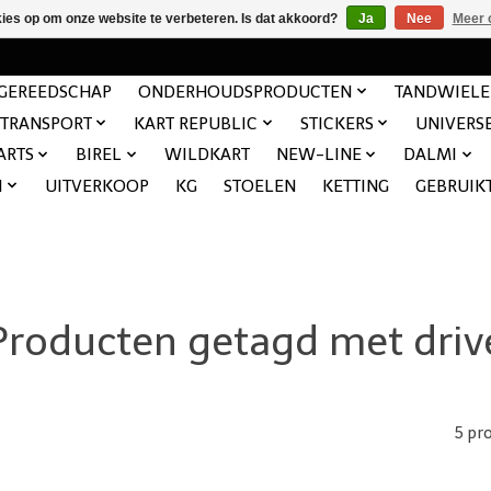
kies op om onze website te verbeteren. Is dat akkoord?
Ja
Nee
Meer 
GEREEDSCHAP
ONDERHOUDSPRODUCTEN
TANDWIEL
TRANSPORT
KART REPUBLIC
STICKERS
UNIVERS
ARTS
BIREL
WILDKART
NEW-LINE
DALMI
N
UITVERKOOP
KG
STOELEN
KETTING
GEBRUIK
Producten getagd met driv
5 pr