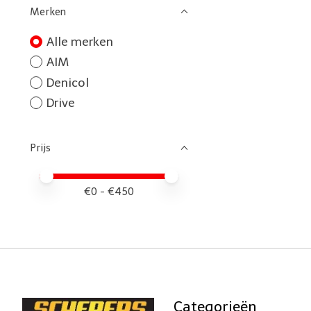
Merken
Alle merken
AIM
Denicol
Drive
Prijs
Minimale prijswaarde
Price maximum value
€
0
- €
450
Categorieën