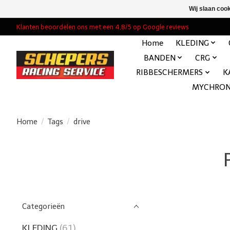
Wij slaan coo
Klanten beoordelen ons met een 4,8/5 op Google reviews
Home
KLEDING
BANDEN
CRG
RIBBESCHERMERS
K
MYCHRO
Home
/
Tags
/
drive
Categorieën
KLEDING
(61)