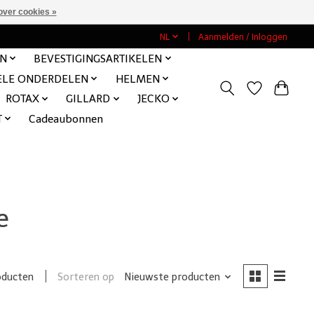
over cookies »
NL
Aanmelden / Inloggen
EN
BEVESTIGINGSARTIKELEN
ELE ONDERDELEN
HELMEN
ROTAX
GILLARD
JECKO
T
Cadeaubonnen
e
Sorteren op
Nieuwste producten
oducten