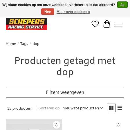
Wij slaan cookies op om onze website te verbeteren. Is dat akkoord?
Ja
Nee
Meer over cookies »
Klanten beoordelen ons met een 4,8/5 op Google reviews
Verlanglijst
Winkelwa
Home
/
Tags
/
dop
Producten getagd met
dop
Filters weergeven
Sorteren op
Nieuwste producten
12 producten