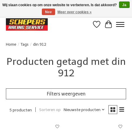
Wij slaan cookies op om onze website te verbeteren. Is dat akkoord?
Ja
Nee
Meer over cookies »
Klanten beoordelen ons met een 4,8/5 op Google reviews
Verlanglijst
Winkelwa
Home
/
Tags
/
din 912
Producten getagd met din
912
Filters weergeven
Sorteren op
Nieuwste producten
5 producten