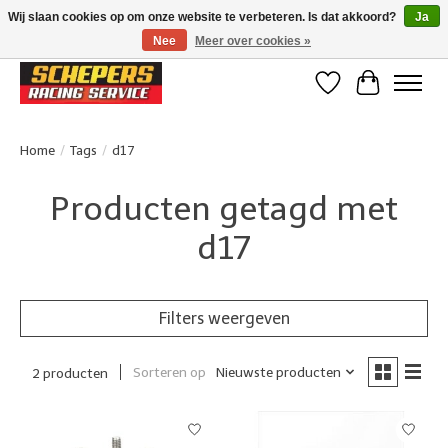
Wij slaan cookies op om onze website te verbeteren. Is dat akkoord?
Ja
Nee
Meer over cookies »
Klanten beoordelen ons met een 4,8/5 op Google reviews
Verlanglijst
Winkelwa
Home
/
Tags
/
d17
Producten getagd met
d17
Filters weergeven
Sorteren op
Nieuwste producten
2 producten