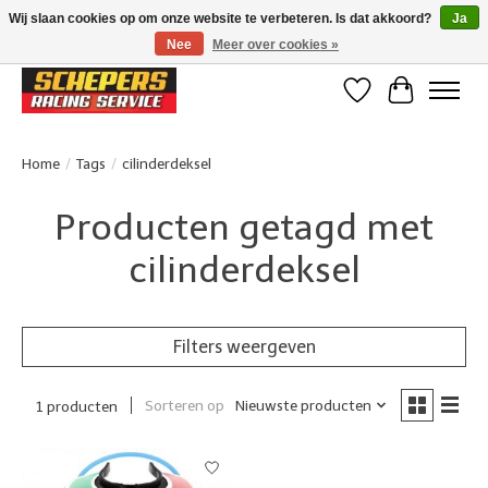
Wij slaan cookies op om onze website te verbeteren. Is dat akkoord?
Ja
Nee
Meer over cookies »
Klanten beoordelen ons met een 4,8/5 op Google reviews
Verlanglijst
Winkelwa
Home
/
Tags
/
cilinderdeksel
Producten getagd met
cilinderdeksel
Filters weergeven
Sorteren op
Nieuwste producten
1 producten