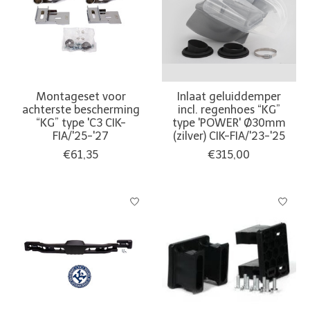
Montageset voor
Inlaat geluiddemper
achterste bescherming
incl. regenhoes “KG”
“KG” type 'C3 CIK-
type 'POWER' Ø30mm
FIA/'25-'27
(zilver) CIK-FIA/'23-'25
€61,35
€315,00