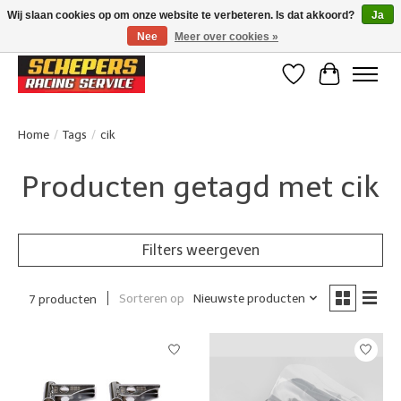
Wij slaan cookies op om onze website te verbeteren. Is dat akkoord?
Ja
Nee
Meer over cookies »
Klanten beoordelen ons met een 4,8/5 op Google reviews
Verlanglijst
Winkelwa
Home
/
Tags
/
cik
Producten getagd met cik
Filters weergeven
Sorteren op
Nieuwste producten
7 producten